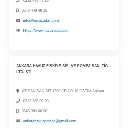
0232 449 49 15
0543 449 49 15
info@havuzadair.com
https://www.havuzadair.com
ANKARA HAVUZ FISKİYE SİS. VE POMPA SAN. TİC.
LTD. ŞTİ
ATİSAN SAN.SİT.1568 CD NO-16 OSTİM Ankara
0312 386 00 90
0545 386 00 90
ankarahavuzpompa@gmail.com