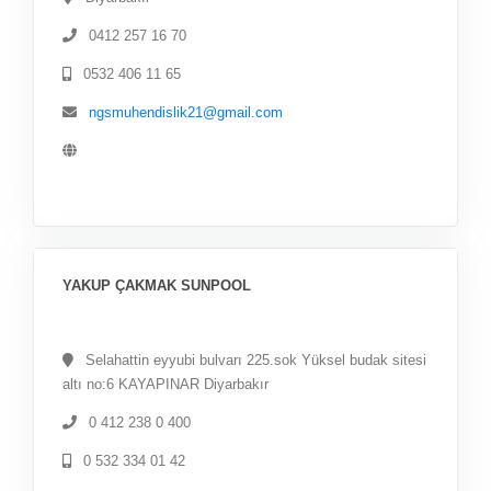
0412 257 16 70
0532 406 11 65
ngsmuhendislik21@gmail.com
YAKUP ÇAKMAK SUNPOOL
Selahattin eyyubi bulvarı 225.sok Yüksel budak sitesi
altı no:6 KAYAPINAR Diyarbakır
0 412 238 0 400
0 532 334 01 42